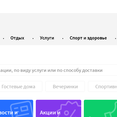
Отдых
Услуги
Спорт и здоровье
Гостевые дома
Вечеринки
Спортивн
 меню
Коктейли
вости и
Акции и
а
Круглосуточно