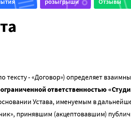
бытия
розыгрыши
Отзывы
узыка
Бизнес-ланчи
и
Летняя терраса
та
Можно с животными
е
Программа лояльност
о тексту - «Договор») определяет взаимны
 ограниченной ответственностью «Студи
основании Устава, именуемым в дальнейш
зчик», принявшим (акцептовавшим) публич