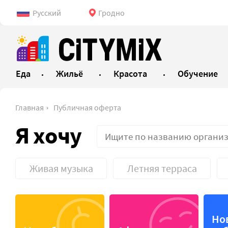
Русский
Гродно
Еда
Жильё
Красота
Обучение
Главная
Публичная оферта
Я хочу
Живая музыка
Летняя терраса
VIP-зал
Детское
Но
Банкетный зал
Доставк