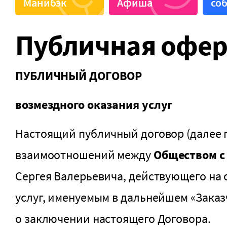
Манибэк
Афиша
со
Бесплатная парковка
Живая м
Винная карта
Завтрак
Публичная офер
Выставочное пространство
Кальян
Детская комната
Караок
ПУБЛИЧНЫЙ ДОГОВОР
возмездного оказания услуг
Настоящий публичный договор (далее п
взаимоотношений между
Обществом с
Сергея Валерьевича, действующего на 
услуг, именуемым в дальнейшем «Зака
о заключении настоящего Договора.