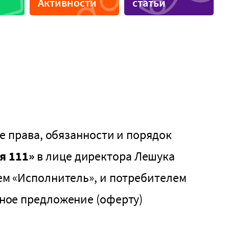
Активности
статьи
Вегетарианская кухня
Необычные виды
Для свиданий
и
е права, обязанности и порядок
я 111»
в лице директора Лешука
ем «Исполнитель», и потребителем
ное предложение (оферту)