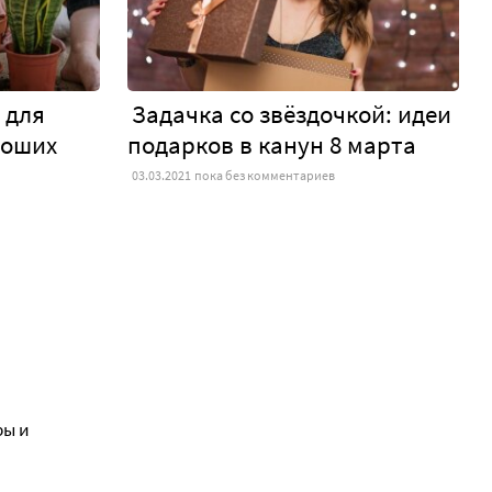
 для
Задачка со звёздочкой: идеи
роших
подарков в канун 8 марта
03.03.2021
пока без комментариев
ры и