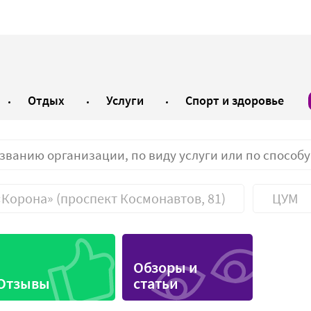
Отдых
Услуги
Спорт и здоровье
«Корона» (проспект Космонавтов, 81)
ЦУМ
a Mall
Магазины аксессуаров
Обзоры и
ны одежды
Зоомагазины
Отзывы
статьи
ы обуви
Магазины алкогольно
продукции