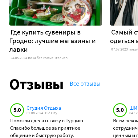
Где купить сувениры в
Самый ст
Гродно: лучшие магазины и
одеться 
лавки
07.07.2023
пока
24.05.2024
пока без комментариев
Отзывы
Все отзывы
Студия Отдыха
ШИВ
5.0
5.0
02.08.2024
Old City
04.12
Помогли сделать визу в Турцию.
Всем реком
Спасибо большое за приятное
сотруднич
общение и быструю работу.
ценным и 