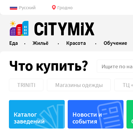
Русский
Гродно
Еда
Жильё
Красота
Обучение
Что купить?
TRINITI
Магазины одежды
ТЦ 
Old City
Kazzarm
Каталог
Новости и
TRINITI
Магази
заведений
события
ЦУМ
Магазин