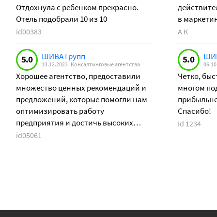
Отдохнула с ребенком прекрасно.
действите
Отель подобрали 10 из 10
в маркети
опыт рабо
id00383
А К
брендами 
ШИВА Групп
ШИВ
5.0
5.0
13.12.2023
Консалтинговые агентства
06.10
Хорошее агентство, предоставили
Четко, быс
множество ценных рекомендаций и
многом под
предложений, которые помогли нам
прибыльней
оптимизировать работу
Спасибо!
предприятия и достичь высоких
Id 1234
результатов.
id05061