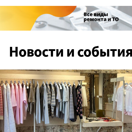
ТЦ «Корона» (улица Горького, 91)
Магазин
ТЦ «Корона» (проспект
Детские
Космонавтов, 81)
Цветочн
ТЦ «Палац»
Новости и событи