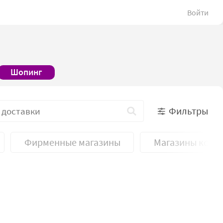
Войти
Шопинг
Фильтры
Фирменные магазины
Магазины косм
Лавки с религиозной
атрибутикой
Фирменные магазины
й
Ремесленники