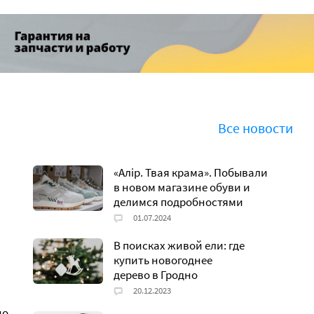
ны
Шопінг па-беларуску
 рукоделия
Все новости
«Алiр. Твая крама». Побывали
в новом магазине обуви и
делимся подробностями
В поисках живой ели: где
купить новогоднее
дерево в Гродно
но