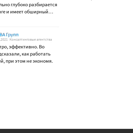
льно глубоко разбирается
нге и имеет обширный
ты с различными
и рынками.
А Групп
.2021
Консалтинговые агентства
тро, эффективно. Во
сказали, как работать
, при этом не экономя.