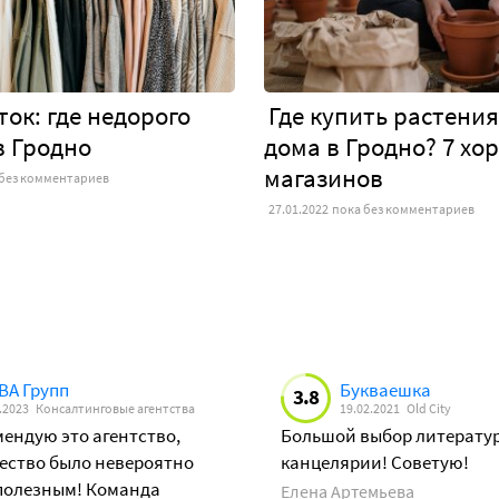
ок: где недорого
Где купить растения
в Гродно
дома в Гродно? 7 хо
магазинов
 без комментариев
27.01.2022
пока без комментариев
А Групп
Букваешка
3.8
.2023
Консалтинговые агентства
19.02.2021
Old City
ендую это агентство,
Большой выбор литерату
ество было невероятно
канцелярии! Советую!
полезным! Команда
Елена Артемьева