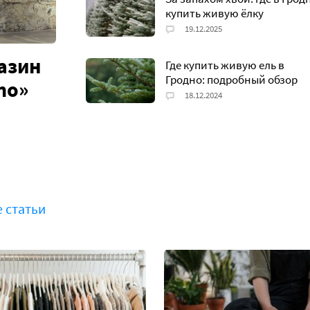
купить живую ёлку
азин
Где купить живую ель в
Гродно: подробный обзор
no»
е статьи