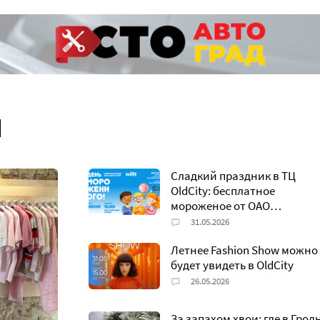
ы косметики
Строительные магази
 магазины
Магазины товаров для
ые магазины
Магазины канцелярии
я
Сладкий праздник в ТЦ
OldCity: бесплатное
мороженое от ОАО
«Молочный Мир»
Летнее Fashion Show можно
будет увидеть в OldCity
За запахом хвои: где в Грод