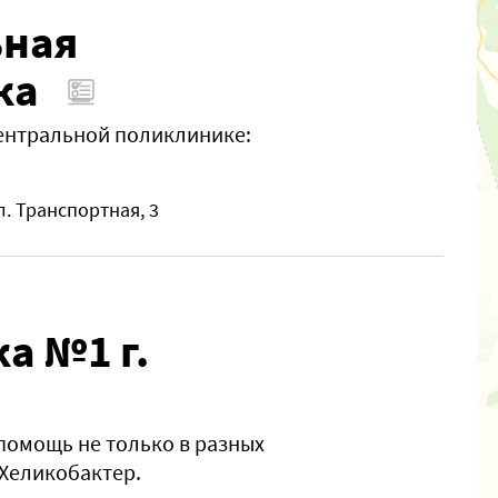
ьная
ка
ентральной поликлинике:
л. Транспортная, 3
а №1 г.
омощь не только в разных
 Хеликобактер.