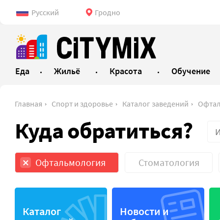
Русский
Гродно
Еда
Жильё
Красота
Обучение
Главная
Спорт и здоровье
Каталог заведений
Офтал
Куда обратиться?
Офтальмология
Стоматология
Аптеки
Медицин
Каталог
Новости и
Больницы
Медицин