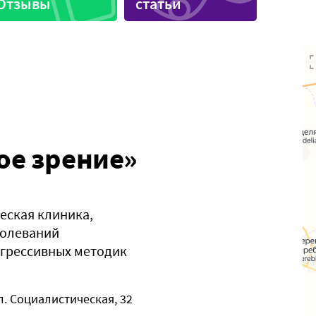
Отзывы
статьи
иника
Спортивные секции
ое зрение»
еская клиника,
болеваний
огрессивных методик
л. Социалистическая, 32