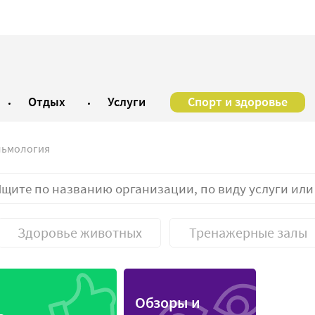
Отдых
Услуги
Спорт и здоровье
ьмология
Здоровье животных
Тренажерные залы
ская лаборатория
Санаторий
Обзоры и
ский центр
Соляная пещера