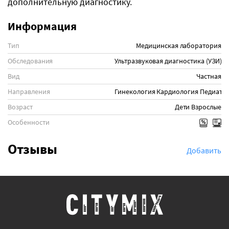
дополнительную диагностику.
Информация
Тип
Медицинская лаборатория
Обследования
Ультразвуковая диагностика (УЗИ)
Ф
Вид
Частная
Направления
Гинекология
Кардиология
Педиатр
Возраст
Дети
Взрослые
Особенности
Отзывы
Добавить