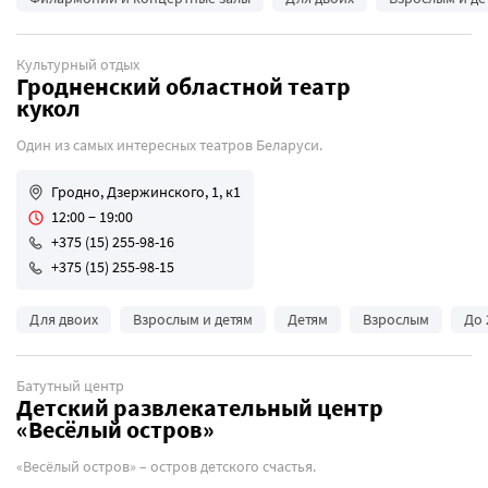
Культурный отдых
Гродненский областной театр
кукол
Один из самых интересных театров Беларуси.
Гродно, Дзержинского, 1, к1
12:00 − 19:00
+375 (15) 255-98-16
+375 (15) 255-98-15
Для двоих
Взрослым и детям
Детям
Взрослым
До 
Батутный центр
Детский развлекательный центр
«Весёлый остров»
«Весёлый остров» – остров детского счастья.