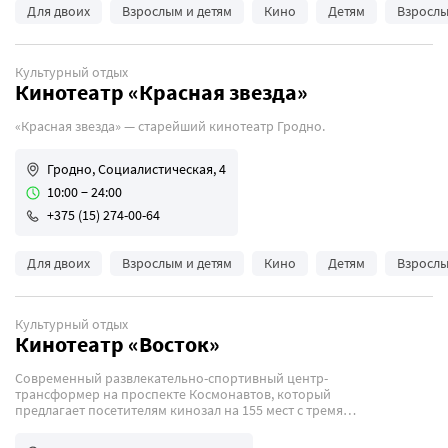
Для двоих
Взрослым и детям
Кино
Детям
Взросл
Культурный отдых
Кинотеатр «Красная звезда»
«Красная звезда» — старейший кинотеатр Гродно.
Гродно, Социалистическая, 4
10:00 − 24:00
+375 (15) 274-00-64
Для двоих
Взрослым и детям
Кино
Детям
Взросл
Культурный отдых
Кинотеатр «Восток»
Современный развлекательно-спортивный центр-
трансформер на проспекте Космонавтов, который
предлагает посетителям кинозал на 155 мест с тремя
зонами комфорта, фитнес-клуб, мощный солярий
и уютное кафе.