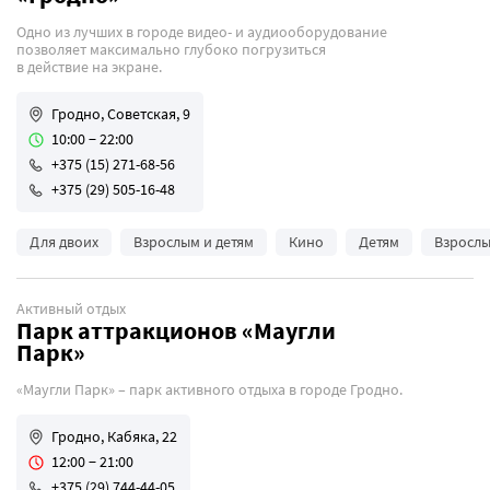
Одно из лучших в городе видео- и аудиооборудование
позволяет максимально глубоко погрузиться
в действие на экране.
Гродно, Советская, 9
10:00 − 22:00
+375 (15) 271-68-56
+375 (29) 505-16-48
Для двоих
Взрослым и детям
Кино
Детям
Взросл
Активный отдых
Парк аттракционов «Маугли
Парк»
«Маугли Парк» – парк активного отдыха в городе Гродно.
Гродно, Кабяка, 22
12:00 − 21:00
+375 (29) 744-44-05