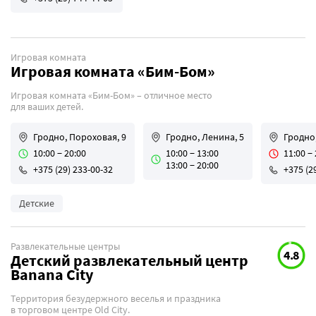
Игровая комната
Игровая комната «Бим-Бом»
Игровая комната «Бим-Бом» – отличное место
для ваших детей.
Гродно, Пороховая, 9
Гродно, Ленина, 5
Гродно,
10:00 − 20:00
10:00 − 13:00
11:00 −
13:00 − 20:00
+375 (29) 233-00-32
+375 (2
Детские
Развлекательные центры
4.8
Детский развлекательный центр
Banana City
Территория безудержного веселья и праздника
в торговом центре Old City.